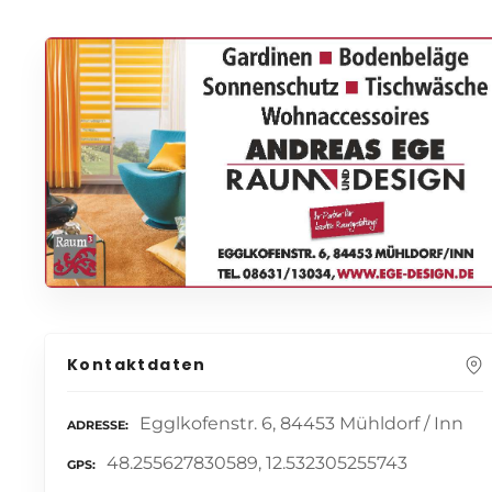
Kontaktdaten
Egglkofenstr. 6, 84453 Mühldorf / Inn
ADRESSE
48.255627830589, 12.532305255743
GPS