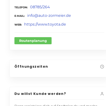
08785/264
TELEFON
info@auto-zormeier.de
E-MAIL
https://www.toyota.de
WEB
Routenplanung
Öffnungszeiten
Du willst Kunde werden?
Dann registriere dich auf Stadtplan.de und mache