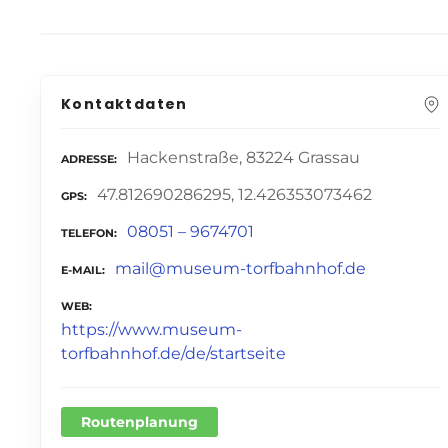
Kontaktdaten
Hackenstraße, 83224 Grassau
ADRESSE
47.812690286295, 12.426353073462
GPS
08051 – 9674701
TELEFON
mail@museum-torfbahnhof.de
E-MAIL
WEB
https://www.museum-
torfbahnhof.de/de/startseite
Routenplanung