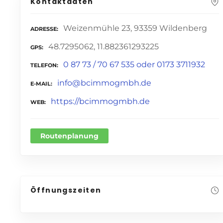
Kontaktdaten
Weizenmühle 23, 93359 Wildenberg
ADRESSE
48.7295062, 11.882361293225
GPS
0 87 73 / 70 67 535 oder 0173 3711932
TELEFON
info@bcimmogmbh.de
E-MAIL
https://bcimmogmbh.de
WEB
Routenplanung
Öffnungszeiten