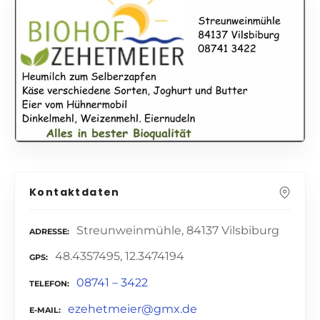
Kontaktdaten
Streunweinmühle, 84137 Vilsbiburg
ADRESSE
48.4357495, 12.3474194
GPS
08741 – 3422
TELEFON
ezehetmeier@gmx.de
E-MAIL