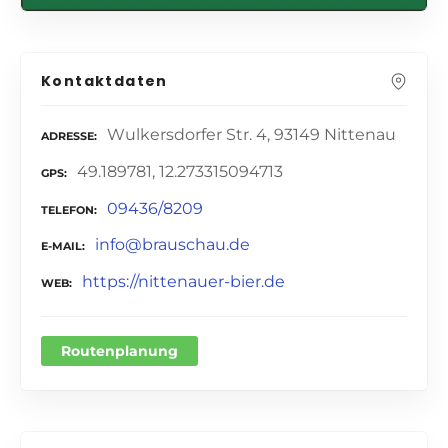
Kontaktdaten
Wulkersdorfer Str. 4, 93149 Nittenau
ADRESSE
49.189781, 12.273315094713
GPS
09436/8209
TELEFON
info@brauschau.de
E-MAIL
https://nittenauer-bier.de
WEB
Routenplanung