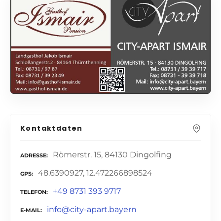
Kontaktdaten
Römerstr. 15, 84130 Dingolfing
ADRESSE
48.6390927, 12.472266898524
GPS
+49 8731 393 9717
TELEFON
info@city-apart.bayern
E-MAIL