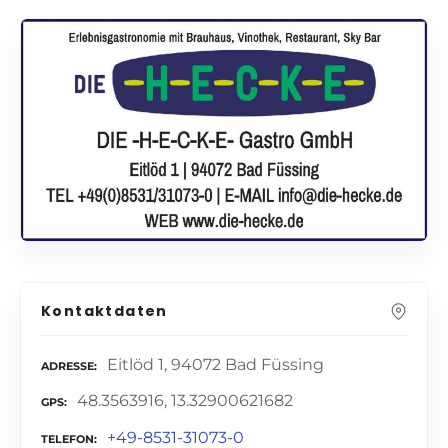
Kontaktdaten
Eitlöd 1, 94072 Bad Füssing
ADRESSE
48.3563916, 13.32900621682
GPS
+49-8531-31073-0
TELEFON