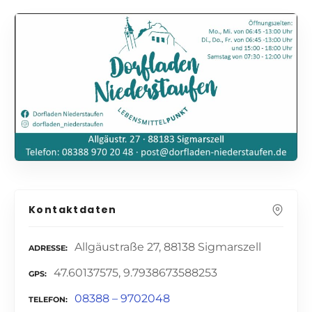
Kontaktdaten
Allgäustraße 27, 88138 Sigmarszell
ADRESSE
47.60137575, 9.7938673588253
GPS
08388 – 9702048
TELEFON