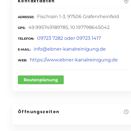
Kontaktdaten
Fischrain 1-3, 97506 Grafenrheinfeld
ADRESSE
49.995749189785, 10.197798645042
GPS
09723 7282 oder 09723 1417
TELEFON
info@ebner-kanalreinigung.de
E-MAIL
https://www.ebner-kanalreinigung.de
WEB
Routenplanung
Öffnungszeiten