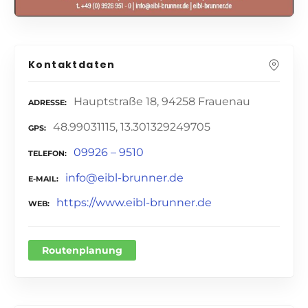
Kontaktdaten
Hauptstraße 18, 94258 Frauenau
ADRESSE
48.99031115, 13.301329249705
GPS
09926 – 9510
TELEFON
info@eibl-brunner.de
E-MAIL
https://www.eibl-brunner.de
WEB
Routenplanung