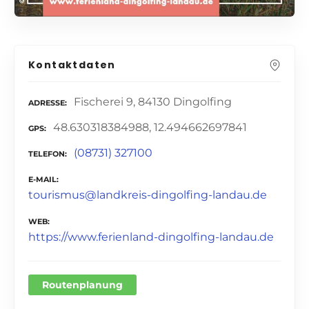
Kontaktdaten
Fischerei 9, 84130 Dingolfing
ADRESSE
48.630318384988, 12.494662697841
GPS
(08731) 327100
TELEFON
E-MAIL
tourismus@landkreis-dingolfing-landau.de
WEB
https://www.ferienland-dingolfing-landau.de
Routenplanung