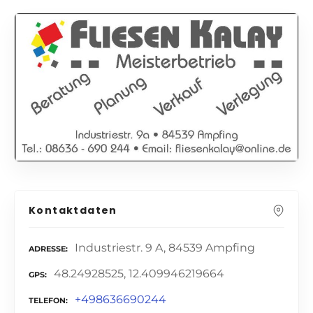
Kontaktdaten
Industriestr. 9 A, 84539 Ampfing
ADRESSE
48.24928525, 12.409946219664
GPS
+498636690244
TELEFON