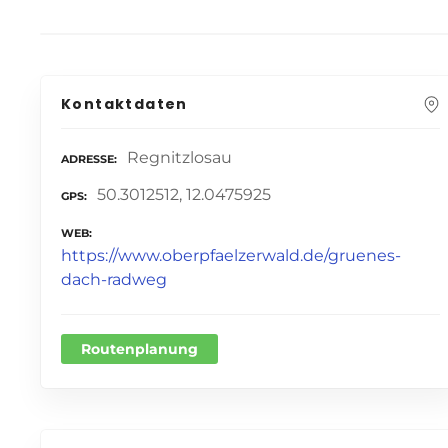
Kontaktdaten
Regnitzlosau
ADRESSE
50.3012512, 12.0475925
GPS
WEB
https://www.oberpfaelzerwald.de/gruenes-
dach-radweg
Routenplanung