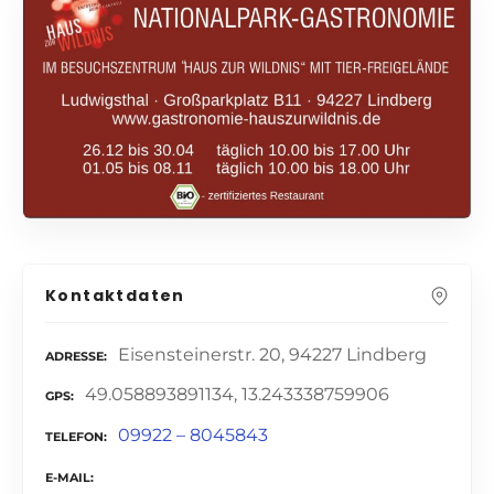
Kontaktdaten
Eisensteinerstr. 20, 94227 Lindberg
ADRESSE
49.058893891134, 13.243338759906
GPS
09922 – 8045843
TELEFON
E-MAIL