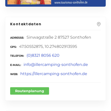
Kontaktdaten
Sinwagstraße 2 87527 Sonthofen
ADRESSE
47.50552875, 10.274802913595
GPS
(0)8321 8056 620
TELEFON
info@illercamping-sonthofen.de
E-MAIL
https://illercamping-sonthofen.de
WEB
Routenplanung