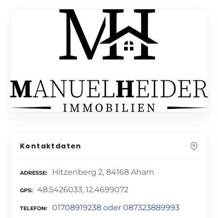
Kontaktdaten
Hitzenberg 2, 84168 Aham
ADRESSE
48.5426033, 12.4699072
GPS
01708919238 oder 087323889993
TELEFON