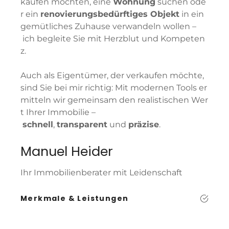
kaufen
möchten,
eine
Wohnung
suchen
ode
r
ein
renovierungsbedürftiges
Objekt
in
ein
gemütliches
Zuhause
verwandeln
wollen –
ich
begleite
Sie
mit
Herzblut
und
Kompeten
z
.
Auch
als
Eigentümer,
der
verkaufen
möchte,
sind
Sie
bei
mir
richtig:
Mit
modernen
Tools
er
mitteln
wir
gemeinsam
den
realistischen
Wer
t
Ihrer
Immobilie
–
schnell
,
transparent
und
präzise
.
Manuel Heider
Ihr Immobilienberater mit Leidenschaft
Merkmale & Leistungen