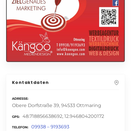
Kontaktdaten
ADRESSE
Obere Dorfstraße 39, 94533 Ottmaring
48.718856638692, 12.946804200172
GPS
09938 – 9193693
TELEFON