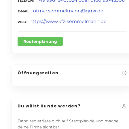
+49 9961 9437324 oder 0160 93745506
TELEFON
otmar.semmelmann@gmx.de
E-MAIL
https://www.kfz-semmelmann.de
WEB
Routenplanung
Öffnungszeiten
Du willst Kunde werden?
Dann registriere dich auf Stadtplan.de und mache
deine Firma sichtbar.