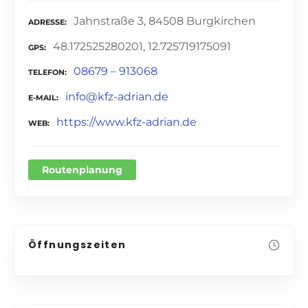
Jahnstraße 3, 84508 Burgkirchen
ADRESSE
48.172525280201, 12.725719175091
GPS
08679 – 913068
TELEFON
info@kfz-adrian.de
E-MAIL
https://www.kfz-adrian.de
WEB
Routenplanung
Öffnungszeiten