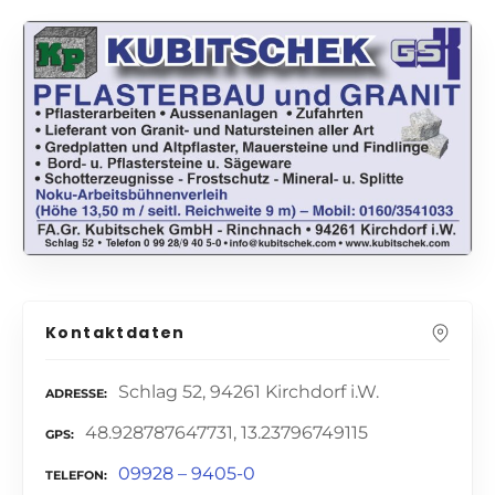
Kontaktdaten
Schlag 52, 94261 Kirchdorf i.W.
ADRESSE
48.928787647731, 13.23796749115
GPS
09928 – 9405-0
TELEFON