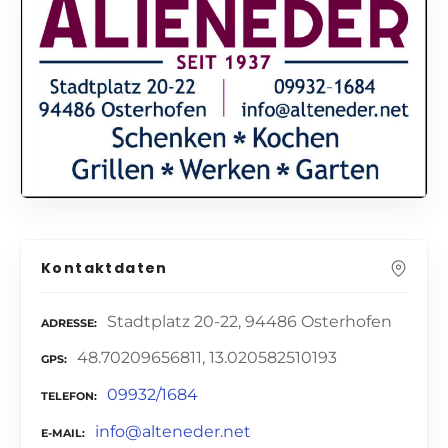
Kontaktdaten
Stadtplatz 20-22, 94486 Osterhofen
ADRESSE
48.70209656811, 13.020582510193
GPS
09932/1684
TELEFON
info@alteneder.net
E-MAIL