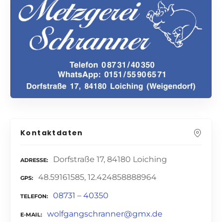
Kontaktdaten
Dorfstraße 17, 84180 Loiching
ADRESSE
48.59161585, 12.424858888964
GPS
08731 – 40350
TELEFON
wolfgangschranner@gmx.de
E-MAIL