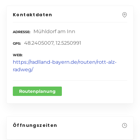
Kontaktdaten
Mühldorf am Inn
ADRESSE
48.2405007, 12.5250991
GPS
WEB
https://radlland-bayern.de/routen/rott-alz-
radweg/
Routenplanung
Öffnungszeiten