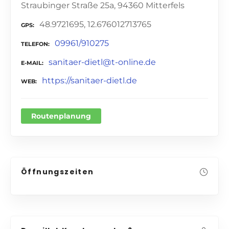
Straubinger Straße 25a, 94360 Mitterfels
48.9721695, 12.676012713765
GPS
09961/910275
TELEFON
sanitaer-dietl@t-online.de
E-MAIL
https://sanitaer-dietl.de
WEB
Routenplanung
Öffnungszeiten