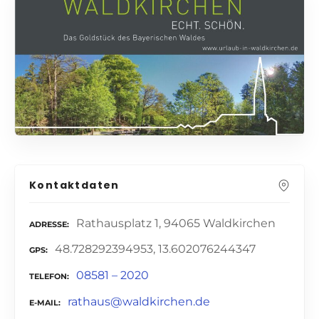
Kontaktdaten
Rathausplatz 1, 94065 Waldkirchen
ADRESSE
48.728292394953, 13.602076244347
GPS
08581 – 2020
TELEFON
rathaus@waldkirchen.de
E-MAIL