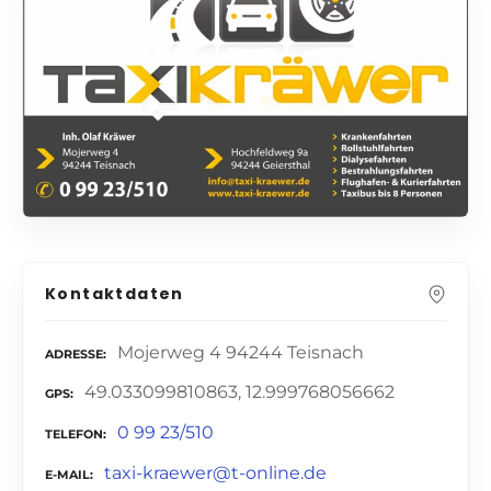
Kontaktdaten
Mojerweg 4 94244 Teisnach
ADRESSE
49.033099810863, 12.999768056662
GPS
0 99 23/510
TELEFON
taxi-kraewer@t-online.de
E-MAIL