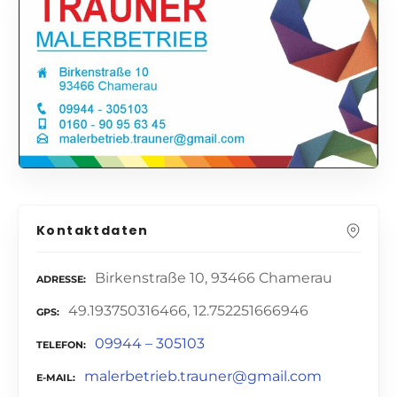
Kontaktdaten
Birkenstraße 10, 93466 Chamerau
ADRESSE
49.193750316466, 12.752251666946
GPS
09944 – 305103
TELEFON
malerbetrieb.trauner@gmail.com
E-MAIL