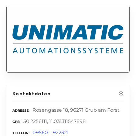
Kontaktdaten
Rosengasse 18, 96271 Grub am Forst
ADRESSE
50.2256111, 11.031311547898
GPS
09560 – 922321
TELEFON