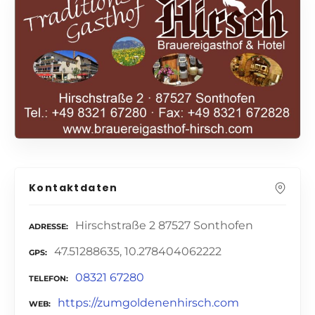
Kontaktdaten
Hirschstraße 2 87527 Sonthofen
ADRESSE
47.51288635, 10.278404062222
GPS
08321 67280
TELEFON
https://zumgoldenenhirsch.com
WEB