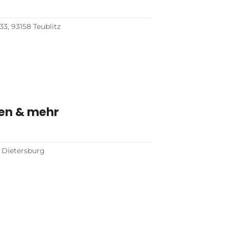
3, 93158 Teublitz
ken & mehr
8 Dietersburg