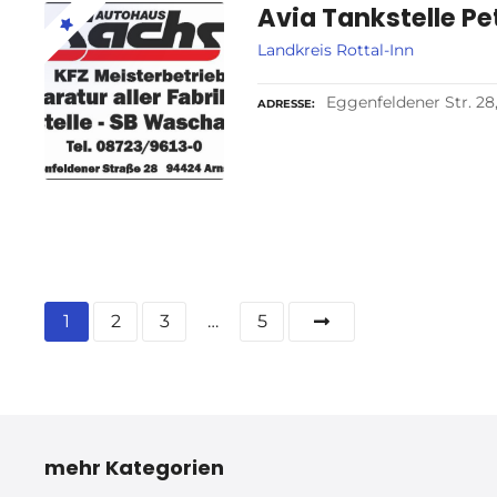
Avia Tankstelle Pe
Landkreis Rottal-Inn
Eggenfeldener Str. 28
ADRESSE
P
1
2
3
…
5
o
s
t
mehr Kategorien