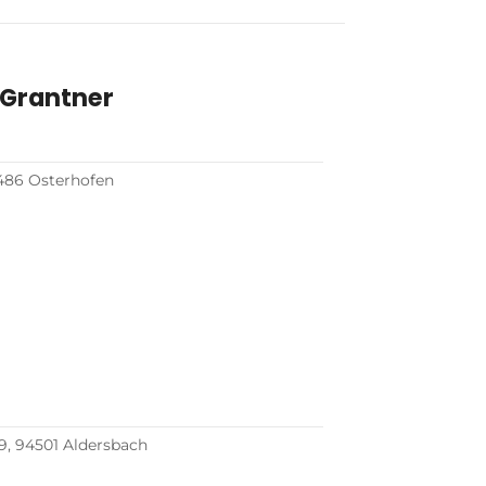
 Grantner
94486 Osterhofen
39, 94501 Aldersbach