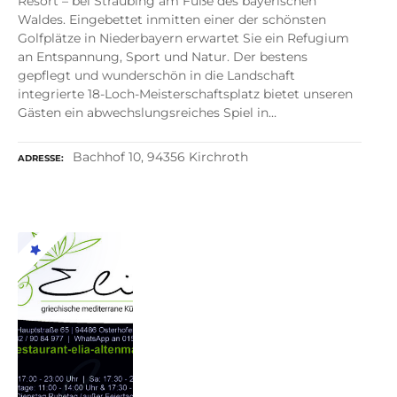
Resort – bei Straubing am Fuße des bayerischen
Waldes. Eingebettet inmitten einer der schönsten
Golfplätze in Niederbayern erwartet Sie ein Refugium
an Entspannung, Sport und Natur. Der bestens
gepflegt und wunderschön in die Landschaft
integrierte 18-Loch-Meisterschaftsplatz bietet unseren
Gästen ein abwechslungsreiches Spiel in…
Bachhof 10, 94356 Kirchroth
ADRESSE