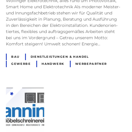
Wollinger Elektrotechnik, alles rund um Photo­voltaik,
Smart Home und Elektro­technik Als moderner Meister-
und Innungs­fach­betrieb stehen wir für Qualität und
Zuver­lässig­keit in Planung, Beratung und Ausführung
in den Bereichen der Elektro­instal­lation. Kunden­orien­
tiertes, flexibles und auftragsgemäßes Arbeiten steht
bei uns im Vordergrund – Getreu unserem Motto:
Komfort steigern! Umwelt schonen! Energie…
BAU
DIENSTLEISTUNGEN & HANDEL
GEWERBE
HANDWERK
WERBEPARTNER