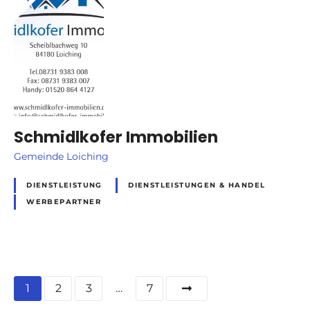
Schmidlkofer Immobilien
Gemeinde Loiching
DIENSTLEISTUNG
DIENSTLEISTUNGEN & HANDEL
WERBEPARTNER
P
1
2
3
…
7