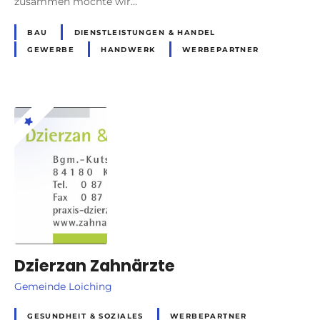
zusammen möchte wir…
BAU
DIENSTLEISTUNGEN & HANDEL
GEWERBE
HANDWERK
WERBEPARTNER
Dzierzan Zahnärzte
Gemeinde Loiching
GESUNDHEIT & SOZIALES
WERBEPARTNER