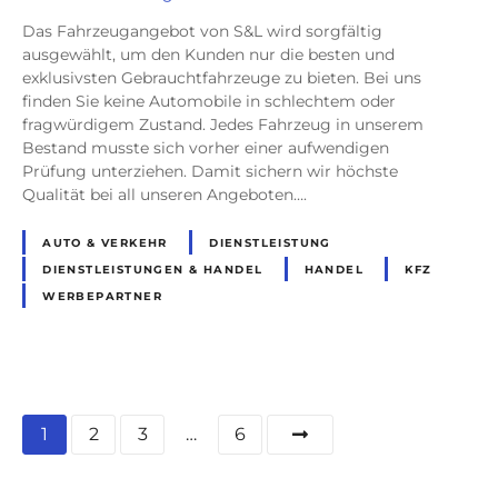
Das Fahrzeugangebot von S&L wird sorgfältig
ausgewählt, um den Kunden nur die besten und
exklusivsten Gebrauchtfahrzeuge zu bieten. Bei uns
finden Sie keine Automobile in schlechtem oder
fragwürdigem Zustand. Jedes Fahrzeug in unserem
Bestand musste sich vorher einer aufwendigen
Prüfung unterziehen. Damit sichern wir höchste
Qualität bei all unseren Angeboten….
AUTO & VERKEHR
DIENSTLEISTUNG
DIENSTLEISTUNGEN & HANDEL
HANDEL
KFZ
WERBEPARTNER
P
1
2
3
…
6
o