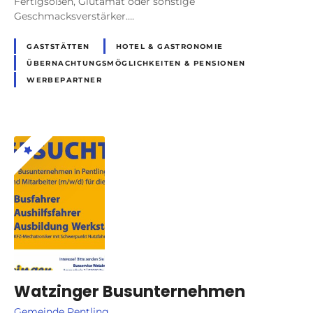
Fertigsoßen, Glutamat oder sonstige
Geschmacksverstärker….
GASTSTÄTTEN
HOTEL & GASTRONOMIE
ÜBERNACHTUNGSMÖGLICHKEITEN & PENSIONEN
WERBEPARTNER
Watzinger Busunternehmen
Gemeinde Pentling