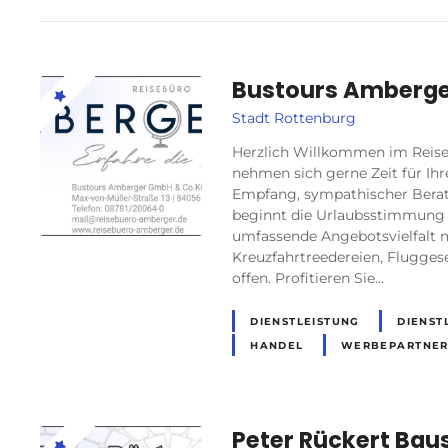
Bustours Amberge
Stadt Rottenburg
Herzlich Willkommen im Reis
nehmen sich gerne Zeit für Ih
Empfang, sympathischer Ber
beginnt die Urlaubsstimmung 
umfassende Angebotsvielfalt mi
Kreuzfahrtreedereien, Fluggese
offen. Profitieren Sie…
DIENSTLEISTUNG
DIENST
HANDEL
WERBEPARTNE
Peter Rückert Bau