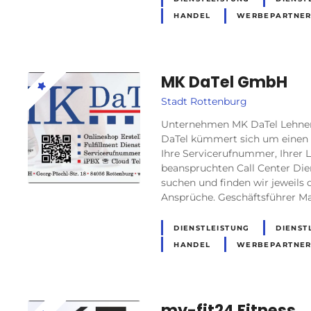
HANDEL
WERBEPARTNE
MK DaTel GmbH
Stadt Rottenburg
Unternehmen MK DaTel Lehnen
DaTel kümmert sich um einen 
Ihre Servicerufnummer, Ihrer L
beanspruchten Call Center Dien
suchen und finden wir jeweils d
Ansprüche. Geschäftsführer M
DIENSTLEISTUNG
DIENST
HANDEL
WERBEPARTNE
my-fit24 Fitness