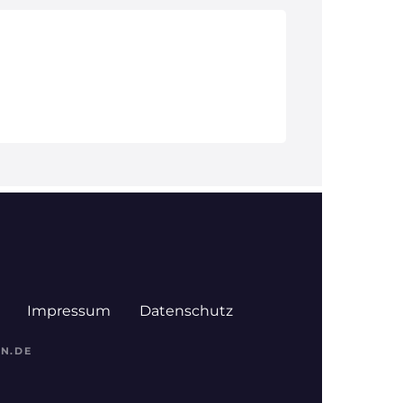
Bad Griesbach
Bayerisch
Eisenstein
Impressum
Datenschutz
AN.DE