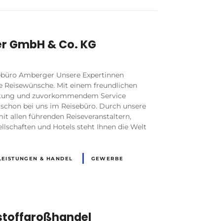
r GmbH & Co. KG
ebüro Amberger Unsere Expertinnen
re Reisewünsche. Mit einem freundlichen
atung und zuvorkommendem Service
schon bei uns im Reisebüro. Durch unsere
t allen führenden Reiseveranstaltern,
llschaften und Hotels steht Ihnen die Welt
LEISTUNGEN & HANDEL
GEWERBE
R
stoffgroßhandel