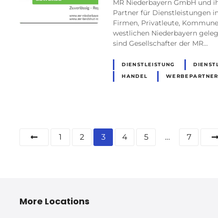
MR Niederbayern GmbH und ihr
Partner für Dienstleistungen 
Firmen, Privatleute, Kommune
westlichen Niederbayern geleg
sind Gesellschafter der MR…
DIENSTLEISTUNG
DIENST
HANDEL
WERBEPARTNE
P
1
2
3
4
5
…
7
o
s
t
More Locations
s