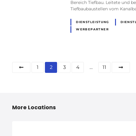
Bereich Tiefbau. Leitete und b
Tiefbaubaustellen vom Kanalb
DIENSTLEISTUNG
DIENST
WERBEPARTNER
P
1
2
3
4
…
11
o
s
t
More Locations
s
N