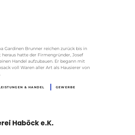
R
a Gardinen Brunner reichen zurück bis in
t heraus hatte der Firmengründer, Josef
kleinen Handel aufzubauen. Er begann mit
ack voll Waren aller Art als Hausierer von
…
LEISTUNGEN & HANDEL
GEWERBE
R
rei Haböck e.K.