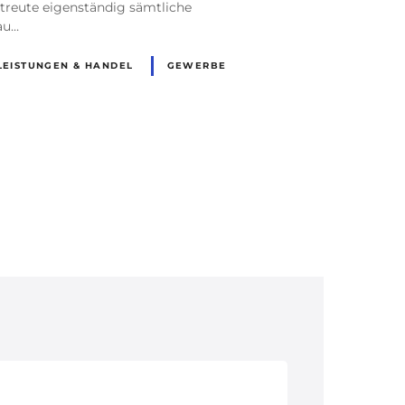
etreute eigenständig sämtliche
au…
LEISTUNGEN & HANDEL
GEWERBE