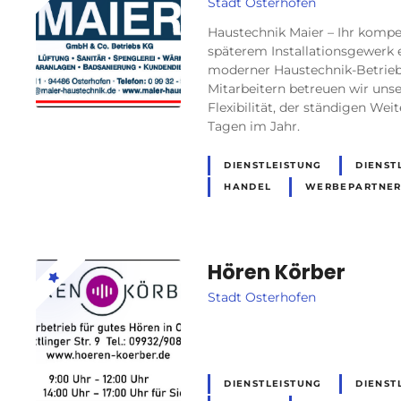
Stadt Osterhofen
Haustechnik Maier – Ihr komp
späterem Installationsgewerk e
moderner Haustechnik-Betrieb.
Mitarbeitern betreuen wir unse
Flexibilität, der ständigen Wei
Tagen im Jahr.
DIENSTLEISTUNG
DIENST
HANDEL
WERBEPARTNE
Hören Körber
Stadt Osterhofen
DIENSTLEISTUNG
DIENST